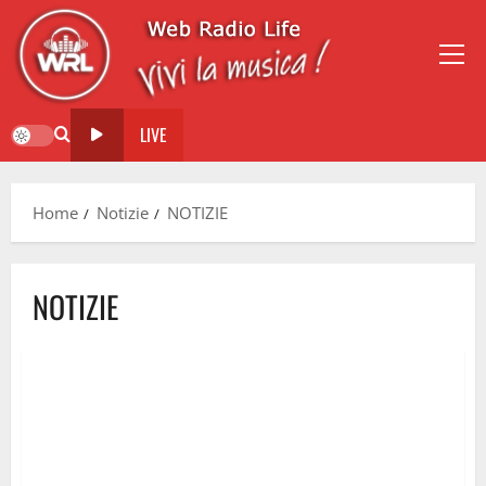
LIVE
Home
Notizie
NOTIZIE
NOTIZIE
L’Ultima Missione: Project Hail Mary – Un’Analisi Integrale
dell’Odissea Cinematografica di Ryan Gosling e la Visione
di Lord & Miller