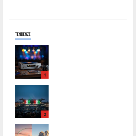
guida definitiva
TENDENZE
La Resistenza del Talento: Harry
Styles, Fulminacci e il Ritorno della
Grande Musica a Marzo 2026
1
Inaugurazione Olimpiadi 2026: Tutto
quello che c’è da sapere sulla
cerimonia di domani
2
Olimpiadi 2026: Milano-Cortina e la