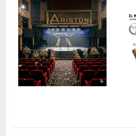
Nuovi Orizzo
Microfono d
Sanremo 2026: L’Analisi Integrale del
Trionfo di Sal Da Vinci e la Nuova Geografia
della Musica Italiana