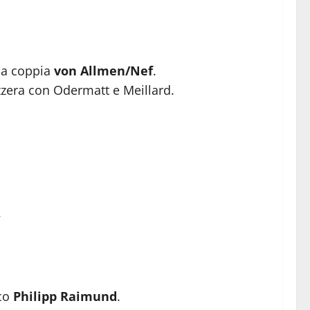
lla coppia
von Allmen/Nef
.
izzera con Odermatt e Meillard.
.
sco
Philipp Raimund
.