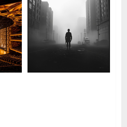
 Tecnica,
Il Soldato Universale dei Depeche Mode:
 Edizione
Un’Analisi Monumentale tra Coscienza
Sociale, Avanguardia Elettronica e
Filantropia Globale