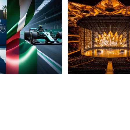
Oltre il Calcio: Analisi
Eurovision 2026 a Vienna: Analisi
inare dello Sport Italiano nel
Artistica e Geopolitica della 70ª
tra Rivoluzione Tecnica in
 il Dominio Globale di Jannik