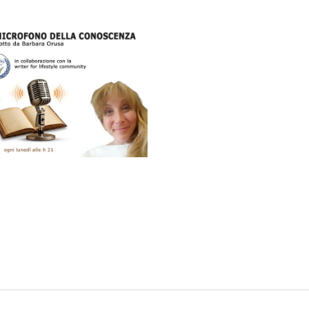
nti su Web Radio Life: Arriva “Il
ella Conoscenza”