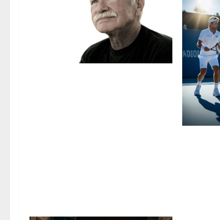
Addio a Gino Paoli: la musica italiana piange
l’ultimo grande della scuola genovese
L’Eccellenza 
Multidiscipl
Marzo 2026 
Formula 1 e
Sinner