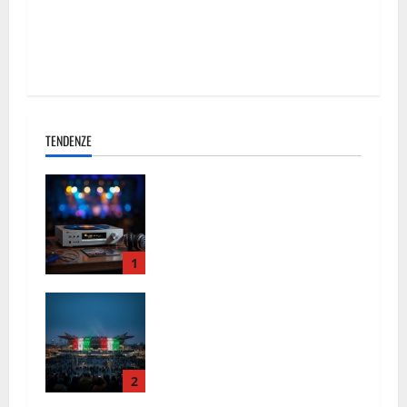
Integrale dell’Odissea Cinematografica di Ryan
Gosling e la Visione di Lord & Miller
TENDENZE
La Resistenza del Talento: Harry
Styles, Fulminacci e il Ritorno della
Grande Musica a Marzo 2026
1
Inaugurazione Olimpiadi 2026: Tutto
quello che c’è da sapere sulla
cerimonia di domani
2