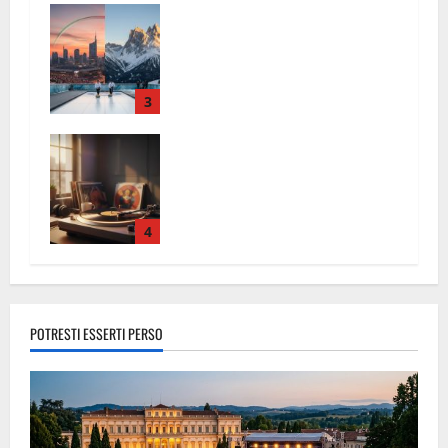
Olimpiadi 2026: Milano-Cortina e la
rivoluzione dei Giochi invernali
3
Perché il Vinile non morirà mai: La
Rinascita dell’Analogico nel 2026
4
POTRESTI ESSERTI PERSO